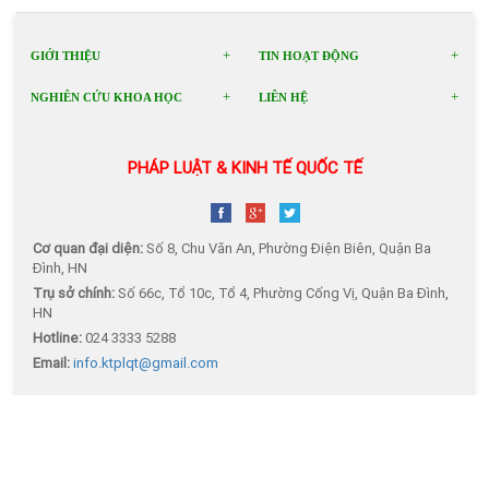
GIỚI THIỆU
TIN HOẠT ĐỘNG
NGHIÊN CỨU KHOA HỌC
LIÊN HỆ
PHÁP LUẬT & KINH TẾ QUỐC TẾ
Cơ quan đại diện:
Số 8, Chu Văn An, Phường Điện Biên, Quận Ba
Đình, HN
Trụ sở chính:
Số 66c, Tổ 10c, Tổ 4, Phường Cống Vị, Quận Ba Đình,
HN
Hotline:
024 3333 5288
Email:
info.ktplqt@gmail.com