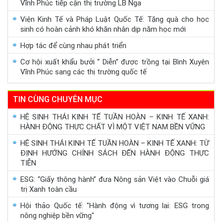
Vĩnh Phúc tiếp cận thị trường LB Nga
Viện Kinh Tế và Pháp Luật Quốc Tế: Tặng quà cho học
sinh có hoàn cảnh khó khăn nhân dịp năm học mới
Hợp tác để cùng nhau phát triển
Cơ hội xuất khẩu bưởi “ Diễn” được trồng tại Bình Xuyên
Vĩnh Phúc sang các thị trường quốc tế
TIN CÙNG CHUYÊN MỤC
HỆ SINH THÁI KINH TẾ TUẦN HOÀN – KINH TẾ XANH:
HÀNH ĐỘNG THỰC CHẤT VÌ MỘT VIỆT NAM BỀN VỮNG
HỆ SINH THÁI KINH TẾ TUẦN HOÀN – KINH TẾ XANH: TỪ
ĐỊNH HƯỚNG CHÍNH SÁCH ĐẾN HÀNH ĐỘNG THỰC
TIỄN
ESG: “Giấy thông hành” đưa Nông sản Việt vào Chuỗi giá
trị Xanh toàn cầu
Hội thảo Quốc tế: "Hành động vì tương lai: ESG trong
nông nghiệp bền vững"