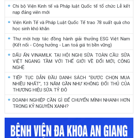
Chi bộ Viện Kinh tế và Pháp luật Quốc tế tổ chức Lễ kết
nạp đảng viên mới
Viện Kinh Tế và Pháp Luật Quốc Tế trao 78 suất quà cho
học sinh khó khăn
Thư mời hợp tác đồng hành giải thưởng ESG Việt Nam
(Kết nối - Cộng hưởng - Lan toả giá trị bền vững)
DẤU ẤN VINAMILK TẠI HỘI NGHỊ SỮA TOÀN CẦU: SỮA
VIỆT NGANG TẦM VỚI THẾ GIỚI VỀ ĐỔI MỚI, CÔNG
NGHỆ
TIẾP TỤC DẪN ĐẦU DANH SÁCH “ĐƯỢC CHỌN MUA
NHIỀU NHẤT”, 13 NĂM GẦN NHƯ KHÔNG ĐỐI THỦ CỦA
THƯƠNG HIỆU SỮA TỶ ĐÔ
DOANH NGHIỆP CẦN GÌ ĐỂ CHUYỂN MÌNH NHANH HƠN
TRONG KỶ NGUYÊN XANH?