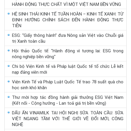
HÀNH ĐỘNG THỰC CHẤT VÌ MỘT VIỆT NAM BỀN VỮNG
HỆ SINH THÁI KINH TẾ TUẦN HOÀN – KINH TẾ XANH: TỪ
ĐỊNH HƯỚNG CHÍNH SÁCH ĐẾN HÀNH ĐỘNG THỰC
TIỄN
ESG: “Giấy thông hành” đưa Nông sản Việt vào Chuỗi giá
trị Xanh toàn cầu
Hội thảo Quốc tế: "Hành động vì tương lai: ESG trong
nông nghiệp bền vững"
Chi bộ Viện Kinh tế và Pháp luật Quốc tế tổ chức Lễ kết
nạp đảng viên mới
Viện Kinh Tế và Pháp Luật Quốc Tế trao 78 suất quà cho
học sinh khó khăn
Thư mời hợp tác đồng hành giải thưởng ESG Việt Nam
(Kết nối - Cộng hưởng - Lan toả giá trị bền vững)
DẤU ẤN VINAMILK TẠI HỘI NGHỊ SỮA TOÀN CẦU: SỮA
VIỆT NGANG TẦM VỚI THẾ GIỚI VỀ ĐỔI MỚI, CÔNG
NGHỆ