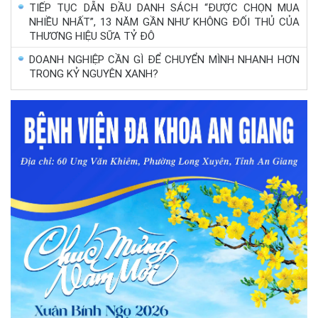
TIẾP TỤC DẪN ĐẦU DANH SÁCH “ĐƯỢC CHỌN MUA
NHIỀU NHẤT”, 13 NĂM GẦN NHƯ KHÔNG ĐỐI THỦ CỦA
THƯƠNG HIỆU SỮA TỶ ĐÔ
DOANH NGHIỆP CẦN GÌ ĐỂ CHUYỂN MÌNH NHANH HƠN
TRONG KỶ NGUYÊN XANH?