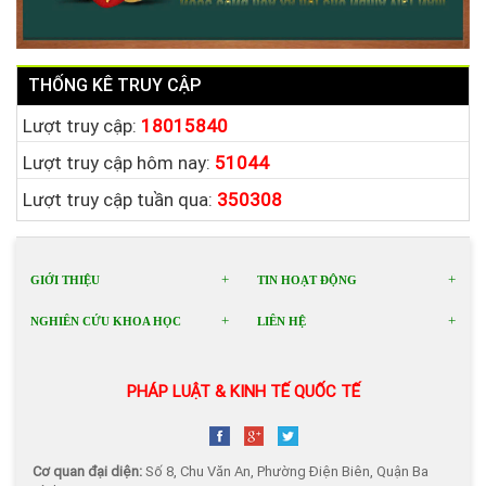
THỐNG KÊ TRUY CẬP
Lượt truy cập:
18015840
Lượt truy cập hôm nay:
51044
Lượt truy cập tuần qua:
350308
GIỚI THIỆU
TIN HOẠT ĐỘNG
NGHIÊN CỨU KHOA HỌC
LIÊN HỆ
PHÁP LUẬT & KINH TẾ QUỐC TẾ
Cơ quan đại diện:
Số 8, Chu Văn An, Phường Điện Biên, Quận Ba