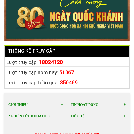
THỐNG KÊ TRUY CẬP
Lượt truy cập:
18024120
Lượt truy cập hôm nay:
51067
Lượt truy cập tuần qua:
350469
GIỚI THIỆU
TIN HOẠT ĐỘNG
NGHIÊN CỨU KHOA HỌC
LIÊN HỆ