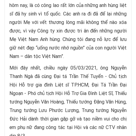
hôm nay, là có công lao rất lớn của những anh hùng liệt
sĩ đã hy sinh vì tổ quốc. Các anh ra đi đã để lại những
người Mẹ với vết thương lòng mãi không thể nào xóa
được, vì vậy Công ty xin được tri ân đến những người
Mẹ Việt Nam Anh hùng. Chúng tôi đang nỗ lực để lưu
giữ nét đẹp “uống nước nhớ nguồn” của con người Việt
Nam – dân tộc Việt Nam”.
Mới đây nhất, chiều ngày 05/03/2021, ông Nguyễn
Thanh Ngà đã cùng Đại tá Trần Thế Tuyển - Chủ tịch
Hội Hỗ trợ gia đình Liệt sĩ TP.HCM, Đại Tá Trần Đại
Ngoạn - Phó chủ tịch Hội Hỗ Trợ Gia Đình Liệt Sĩ, Thiếu
tướng Nguyễn Văn Hoàng, Thiếu tướng Đặng Văn Hùng,
Trung tướng Lưu Phước Lượng, Trung tướng Nguyễn
Đức Hải dành thời gian gặp gỡ và tạo niềm vui cho chị
em phụ nữ đang công tác tại Hội và các nữ CTV nhân
dịp 8/3.