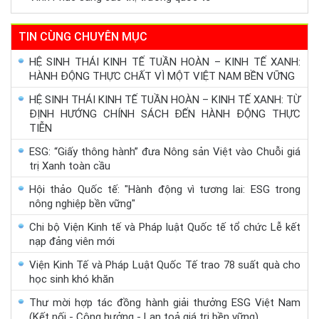
TIN CÙNG CHUYÊN MỤC
HỆ SINH THÁI KINH TẾ TUẦN HOÀN – KINH TẾ XANH:
HÀNH ĐỘNG THỰC CHẤT VÌ MỘT VIỆT NAM BỀN VỮNG
HỆ SINH THÁI KINH TẾ TUẦN HOÀN – KINH TẾ XANH: TỪ
ĐỊNH HƯỚNG CHÍNH SÁCH ĐẾN HÀNH ĐỘNG THỰC
TIỄN
ESG: “Giấy thông hành” đưa Nông sản Việt vào Chuỗi giá
trị Xanh toàn cầu
Hội thảo Quốc tế: "Hành động vì tương lai: ESG trong
nông nghiệp bền vững"
Chi bộ Viện Kinh tế và Pháp luật Quốc tế tổ chức Lễ kết
nạp đảng viên mới
Viện Kinh Tế và Pháp Luật Quốc Tế trao 78 suất quà cho
học sinh khó khăn
Thư mời hợp tác đồng hành giải thưởng ESG Việt Nam
(Kết nối - Cộng hưởng - Lan toả giá trị bền vững)