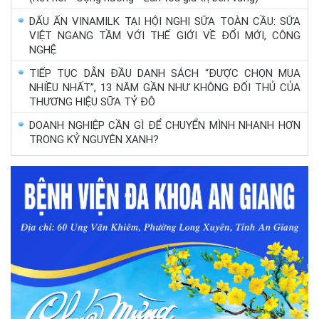
DẤU ẤN VINAMILK TẠI HỘI NGHỊ SỮA TOÀN CẦU: SỮA
VIỆT NGANG TẦM VỚI THẾ GIỚI VỀ ĐỔI MỚI, CÔNG
NGHỆ
TIẾP TỤC DẪN ĐẦU DANH SÁCH “ĐƯỢC CHỌN MUA
NHIỀU NHẤT”, 13 NĂM GẦN NHƯ KHÔNG ĐỐI THỦ CỦA
THƯƠNG HIỆU SỮA TỶ ĐÔ
DOANH NGHIỆP CẦN GÌ ĐỂ CHUYỂN MÌNH NHANH HƠN
TRONG KỶ NGUYÊN XANH?