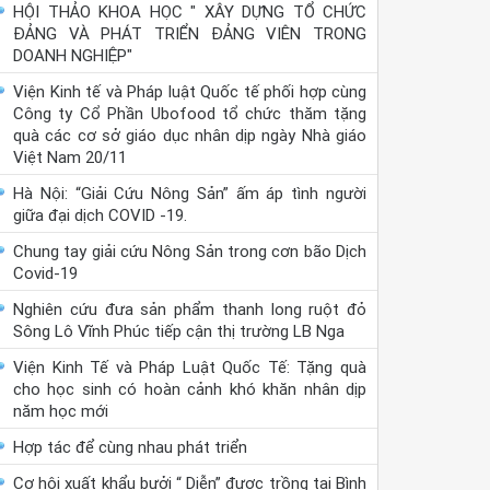
HỘI THẢO KHOA HỌC " XÂY DỰNG TỔ CHỨC
ĐẢNG VÀ PHÁT TRIỂN ĐẢNG VIÊN TRONG
DOANH NGHIỆP"
Viện Kinh tế và Pháp luật Quốc tế phối hợp cùng
Công ty Cổ Phần Ubofood tổ chức thăm tặng
quà các cơ sở giáo dục nhân dịp ngày Nhà giáo
Việt Nam 20/11
Hà Nội: “Giải Cứu Nông Sản” ấm áp tình người
giữa đại dịch COVID -19.
Chung tay giải cứu Nông Sản trong cơn bão Dịch
Covid-19
Nghiên cứu đưa sản phẩm thanh long ruột đỏ
Sông Lô Vĩnh Phúc tiếp cận thị trường LB Nga
Viện Kinh Tế và Pháp Luật Quốc Tế: Tặng quà
cho học sinh có hoàn cảnh khó khăn nhân dịp
năm học mới
Hợp tác để cùng nhau phát triển
Cơ hội xuất khẩu bưởi “ Diễn” được trồng tại Bình