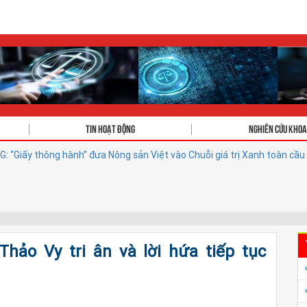
Tin hoạt động
Nghiên cứu khoa
h” đưa Nông sản Việt vào Chuỗi giá trị Xanh toàn cầu
ĐÁNH GIÁ HIỆ
ảo Vy tri ân và lời hứa tiếp tục