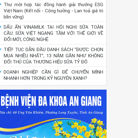
Thư mời hợp tác đồng hành giải thưởng ESG
Việt Nam (Kết nối - Cộng hưởng - Lan toả giá trị
bền vững)
DẤU ẤN VINAMILK TẠI HỘI NGHỊ SỮA TOÀN
CẦU: SỮA VIỆT NGANG TẦM VỚI THẾ GIỚI VỀ
ĐỔI MỚI, CÔNG NGHỆ
TIẾP TỤC DẪN ĐẦU DANH SÁCH “ĐƯỢC CHỌN
MUA NHIỀU NHẤT”, 13 NĂM GẦN NHƯ KHÔNG
ĐỐI THỦ CỦA THƯƠNG HIỆU SỮA TỶ ĐÔ
DOANH NGHIỆP CẦN GÌ ĐỂ CHUYỂN MÌNH
NHANH HƠN TRONG KỶ NGUYÊN XANH?