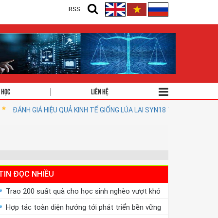
RSS
 học
Liên hệ
U QUẢ KINH TẾ GIỐNG LÚA LAI SYN18 TẠI NGHỆ AN: CƠ SỞ CHO CHIẾN 
TIN ĐỌC NHIỀU
Trao 200 suất quà cho học sinh nghèo vượt khó
Hợp tác toàn diện hướng tới phát triển bền vững