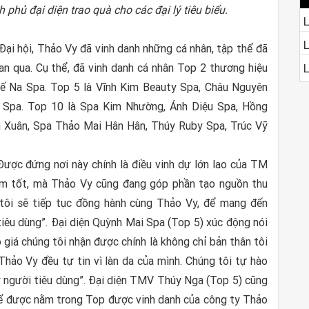
phủ đại diện trao quà cho các đại lý tiêu biểu.
L
 Đại hội, Thảo Vy đã vinh danh những cá nhân, tập thể đã
an qua. Cụ thể, đã vinh danh cá nhân Top 2 thương hiệu
L
ế Na Spa. Top 5 là Vĩnh Kim Beauty Spa, Châu Nguyên
 Spa. Top 10 là Spa Kim Nhường, Ánh Diệu Spa, Hồng
Xuân, Spa Thảo Mai Hân Hân, Thúy Ruby Spa, Trúc Vỹ
ược đứng nơi này chính là điều vinh dự lớn lao của TM
m tốt, mà Thảo Vy cũng đang góp phần tạo nguồn thu
 tôi sẽ tiếp tục đồng hành cùng Thảo Vy, để mang đến
tiêu dùng”. Đại diện Quỳnh Mai Spa (Top 5) xúc động nói
giá chúng tôi nhận được chính là không chỉ bản thân tôi
ảo Vy đều tự tin vì làn da của mình. Chúng tôi tự hào
 người tiêu dùng”. Đại diện TMV Thúy Nga (Top 5) cũng
thể được nằm trong Top được vinh danh của công ty Thảo