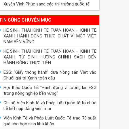
Xuyên Vĩnh Phúc sang các thị trường quốc tế
TIN CÙNG CHUYÊN MỤC
HỆ SINH THÁI KINH TẾ TUẦN HOÀN – KINH TẾ
XANH: HÀNH ĐỘNG THỰC CHẤT VÌ MỘT VIỆT
NAM BỀN VỮNG
HỆ SINH THÁI KINH TẾ TUẦN HOÀN – KINH TẾ
XANH: TỪ ĐỊNH HƯỚNG CHÍNH SÁCH ĐẾN
HÀNH ĐỘNG THỰC TIỄN
ESG: “Giấy thông hành” đưa Nông sản Việt vào
Chuỗi giá trị Xanh toàn cầu
Hội thảo Quốc tế: "Hành động vì tương lai: ESG
trong nông nghiệp bền vững"
Chi bộ Viện Kinh tế và Pháp luật Quốc tế tổ chức
Lễ kết nạp đảng viên mới
Viện Kinh Tế và Pháp Luật Quốc Tế trao 78 suất
quà cho học sinh khó khăn