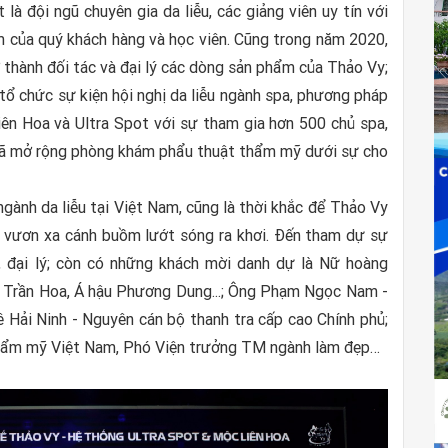
 là đội ngũ chuyên gia da liễu, các giảng viên uy tín với
 của quý khách hàng và học viên. Cũng trong năm 2020,
 thành đối tác và đại lý các dòng sản phẩm của Thảo Vy;
tổ chức sự kiện hội nghị da liễu ngành spa, phương pháp
ên Hoa và Ultra Spot với sự tham gia hơn 500 chủ spa,
 đã mở rộng phòng khám phẩu thuật thẩm mỹ dưới sự cho
ngành da liễu tại Việt Nam, cũng là thời khắc để Thảo Vy
 để vươn xa cánh buồm lướt sóng ra khơi. Đến tham dự sự
c, đại lý; còn có những khách mời danh dự là Nữ hoàng
 Trần Hoa, Á hậu Phương Dung...; Ông Phạm Ngọc Nam -
 Hải Ninh - Nguyên cán bộ thanh tra cấp cao Chính phủ;
Thẩm mỹ Việt Nam, Phó Viện trưởng TM ngành làm đẹp…