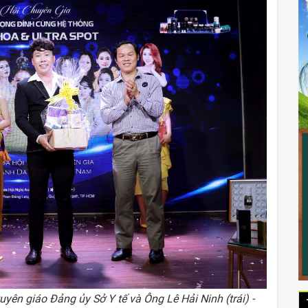
n giáo Đảng ủy Sở Y tế và Ông Lê Hải Ninh (trái) -