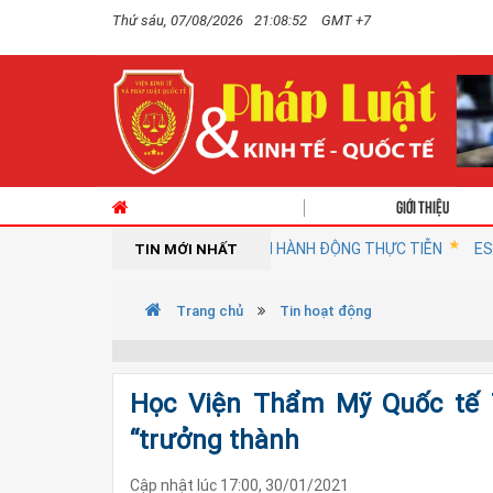
Thứ sáu, 07/08/2026
21:08:55
GMT +7
Giới thiệu
HƯỚNG CHÍNH SÁCH ĐẾN HÀNH ĐỘNG THỰC TIỄN
ESG: “Giấy thông hàn
TIN MỚI NHẤT
Trang chủ
Tin hoạt động
Học Viện Thẩm Mỹ Quốc tế Th
“trưởng thành
Cập nhật lúc 17:00, 30/01/2021