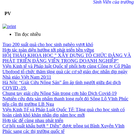
Sinh Viên của trường 
PV
Tin đọc nhiều
Trao 200 suất quà cho học sinh nghèo vượt khó
Hợp tác toàn diện hướng tới phát triển bền vững
HỘI THẢO KHOA HỌC " XÂY DỰNG TỔ CHỨC ĐẢNG VÀ
PHÁT TRIỂN ĐẢNG VIÊN TRONG DOANH NGHIỆP"
Viện Kinh tế và Pháp luật Quốc tế phối hợp cùng Công ty Cổ Phần
Ubofood tổ chức thăm tặng quà các cơ sở giáo dục nhân dịp ngày
Nhà giáo Việt Nam 20/11
Hà Nội: “Giải Cứu Nông Sản” ấm áp tình người giữa đại dịch
COVID -19.
Chung tay giải cứu Nông Sản trong cơn bão Dịch Covid-19
Nghiên cứu đưa sản phẩm thanh long ruột đỏ Sông Lô Vĩnh Phúc
tiếp cận thị trường LB Nga
Viện Kinh Tế và Pháp Luật Quốc Tế: Tặng quà cho học sinh có
hoàn cảnh khó khăn nhân dịp năm học mới
Hợp tác để cùng nhau phát triển
Cơ hội xuất khẩu bưởi “ Diễn” được trồng tại Bình Xuyên Vĩnh
Phúc sang các thị trường quốc tế