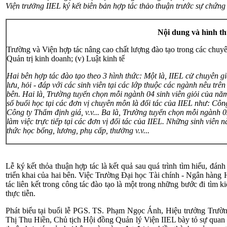
Viện trưởng IIEL ký kết biên bản hợp tác thảo thuận trước sự chứng
Nội dung và hình th
Trường và Viện hợp tác nâng cao chất lượng đào tạo trong các chuyên n
Quản trị kinh doanh; (v) Luật kinh tế
Hai bên hợp tác đào tạo theo 3 hình thức:
Một là
, IIEL cử chuyên g
lưu, hỏi - đáp với các sinh viên tại các lớp thuộc các ngành nêu trê
bên.
Hai là
, Trường tuyển chọn mỗi ngành 04 sinh viên giỏi của năm
số buổi học tại các đơn vị chuyên môn là đối tác của IIEL như: Cô
Công ty Thẩm định giá, v.v...
Ba là
, Trường tuyển chọn mỗi ngành 02
làm việc trực tiếp tại các đơn vị đối tác của IIEL. Những sinh viên n
thức học bổng, lương, phụ cấp, thưởng v.v...
Lễ ký kết thỏa thuận hợp tác là kết quả sau quá trình tìm hiểu, đánh
triển khai của hai bên. Việc Trường Đại học Tài chính - Ngân hàng 
tác liên kết trong công tác đào tạo là một trong những bước đi tìm k
thực tiễn.
Phát biểu tại buổi lễ PGS. TS. Phạm Ngọc Ánh, Hiệu trưởng Trườ
Thị Thu Hiền, Chủ tịch Hội đồng Quản lý Viện IIEL bày tỏ sự quan 