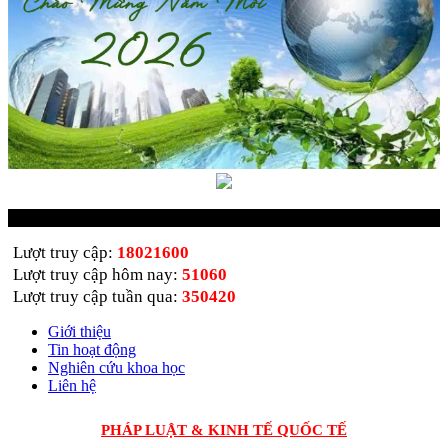
Thống kê truy cập
Lượt truy cập:
18021600
Lượt truy cập hôm nay:
51060
Lượt truy cập tuần qua:
350420
Giới thiệu
Tin hoạt động
Nghiên cứu khoa học
Liên hệ
PHÁP LUẬT & KINH TẾ QUỐC TẾ