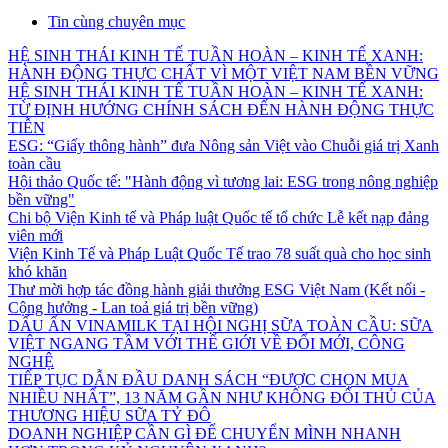
Tin cùng chuyên mục
HỆ SINH THÁI KINH TẾ TUẦN HOÀN – KINH TẾ XANH:
HÀNH ĐỘNG THỰC CHẤT VÌ MỘT VIỆT NAM BỀN VỮNG
HỆ SINH THÁI KINH TẾ TUẦN HOÀN – KINH TẾ XANH:
TỪ ĐỊNH HƯỚNG CHÍNH SÁCH ĐẾN HÀNH ĐỘNG THỰC
TIỄN
ESG: “Giấy thông hành” đưa Nông sản Việt vào Chuỗi giá trị Xanh
toàn cầu
Hội thảo Quốc tế: "Hành động vì tương lai: ESG trong nông nghiệp
bền vững"
Chi bộ Viện Kinh tế và Pháp luật Quốc tế tổ chức Lễ kết nạp đảng
viên mới
Viện Kinh Tế và Pháp Luật Quốc Tế trao 78 suất quà cho học sinh
khó khăn
Thư mời hợp tác đồng hành giải thưởng ESG Việt Nam (Kết nối -
Cộng hưởng - Lan toả giá trị bền vững)
DẤU ẤN VINAMILK TẠI HỘI NGHỊ SỮA TOÀN CẦU: SỮA
VIỆT NGANG TẦM VỚI THẾ GIỚI VỀ ĐỔI MỚI, CÔNG
NGHỆ
TIẾP TỤC DẪN ĐẦU DANH SÁCH “ĐƯỢC CHỌN MUA
NHIỀU NHẤT”, 13 NĂM GẦN NHƯ KHÔNG ĐỐI THỦ CỦA
THƯƠNG HIỆU SỮA TỶ ĐÔ
DOANH NGHIỆP CẦN GÌ ĐỂ CHUYỂN MÌNH NHANH