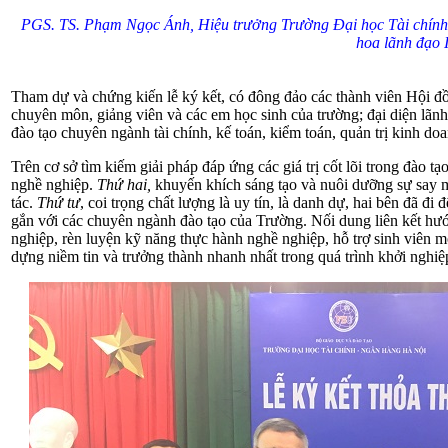
PGS. TS. Phạm Ngọc Ánh, Hiệu trưởng Trường Đại học Tài chính 
hoa lãnh đạo 
Tham dự và chứng kiến lễ ký kết, có đông đảo các thành viên Hội đ
chuyên môn, giảng viên và các em học sinh của trường; đại diện lãnh
đào tạo chuyên ngành tài chính, kế toán, kiểm toán, quản trị kinh doa
Trên cơ sở tìm kiếm giải pháp đáp ứng các giá trị cốt lõi trong đào tạ
nghề nghiệp.
T
hứ hai,
khuyến khích sáng tạo và nuôi dưỡng sự say 
tác.
T
h
ứ
tư
, coi trọng chất lượng là uy tín, là danh dự, hai bên đã đi
gắn với các chuyên ngành đào tạo của Trường. Nối dung liên kết hướ
nghiệp, rèn luyện kỹ năng thực hành nghề nghiệp, hỗ trợ sinh viên mở
dựng niềm tin và trưởng thành nhanh nhất trong quá trình khởi nghiệ