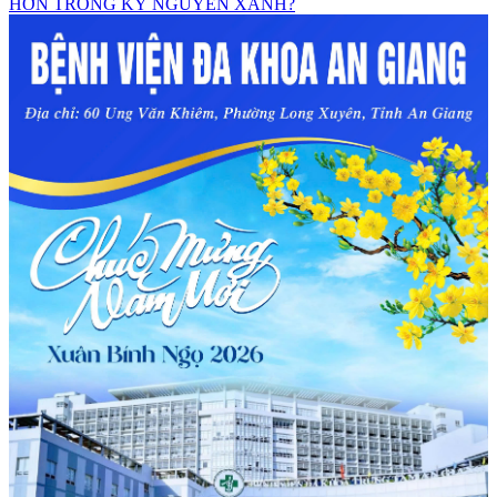
HƠN TRONG KỶ NGUYÊN XANH?