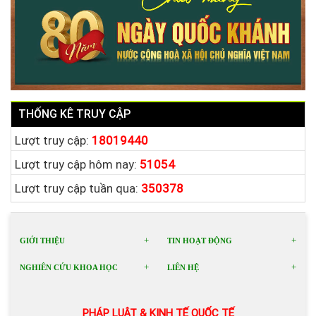
THỐNG KÊ TRUY CẬP
Lượt truy cập:
18019440
Lượt truy cập hôm nay:
51054
Lượt truy cập tuần qua:
350378
GIỚI THIỆU
TIN HOẠT ĐỘNG
NGHIÊN CỨU KHOA HỌC
LIÊN HỆ
PHÁP LUẬT & KINH TẾ QUỐC TẾ