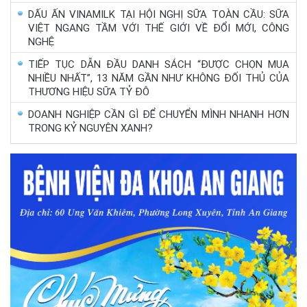
DẤU ẤN VINAMILK TẠI HỘI NGHỊ SỮA TOÀN CẦU: SỮA
VIỆT NGANG TẦM VỚI THẾ GIỚI VỀ ĐỔI MỚI, CÔNG
NGHỆ
TIẾP TỤC DẪN ĐẦU DANH SÁCH “ĐƯỢC CHỌN MUA
NHIỀU NHẤT”, 13 NĂM GẦN NHƯ KHÔNG ĐỐI THỦ CỦA
THƯƠNG HIỆU SỮA TỶ ĐÔ
DOANH NGHIỆP CẦN GÌ ĐỂ CHUYỂN MÌNH NHANH HƠN
TRONG KỶ NGUYÊN XANH?