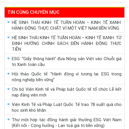
TIN CÙNG CHUYÊN MỤC
HỆ SINH THÁI KINH TẾ TUẦN HOÀN – KINH TẾ XANH:
HÀNH ĐỘNG THỰC CHẤT VÌ MỘT VIỆT NAM BỀN VỮNG
HỆ SINH THÁI KINH TẾ TUẦN HOÀN – KINH TẾ XANH: TỪ
ĐỊNH HƯỚNG CHÍNH SÁCH ĐẾN HÀNH ĐỘNG THỰC
TIỄN
ESG: “Giấy thông hành” đưa Nông sản Việt vào Chuỗi giá
trị Xanh toàn cầu
Hội thảo Quốc tế: "Hành động vì tương lai: ESG trong
nông nghiệp bền vững"
Chi bộ Viện Kinh tế và Pháp luật Quốc tế tổ chức Lễ kết
nạp đảng viên mới
Viện Kinh Tế và Pháp Luật Quốc Tế trao 78 suất quà cho
học sinh khó khăn
Thư mời hợp tác đồng hành giải thưởng ESG Việt Nam
(Kết nối - Cộng hưởng - Lan toả giá trị bền vững)