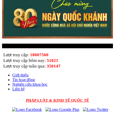
Thống kê truy cập
Lượt truy cập:
18007560
Lượt truy cập hôm nay:
51021
Lượt truy cập tuần qua:
350147
Giới thiệu
Tin hoạt động
Nghiên cứu khoa học
Liên hệ
PHÁP LUẬT & KINH TẾ QUỐC TẾ