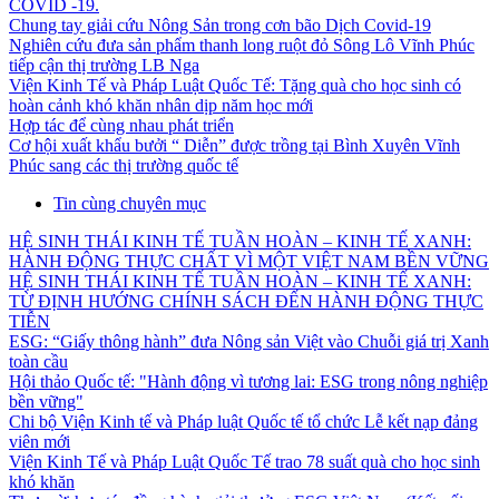
COVID -19.
Chung tay giải cứu Nông Sản trong cơn bão Dịch Covid-19
Nghiên cứu đưa sản phẩm thanh long ruột đỏ Sông Lô Vĩnh Phúc
tiếp cận thị trường LB Nga
Viện Kinh Tế và Pháp Luật Quốc Tế: Tặng quà cho học sinh có
hoàn cảnh khó khăn nhân dịp năm học mới
Hợp tác để cùng nhau phát triển
Cơ hội xuất khẩu bưởi “ Diễn” được trồng tại Bình Xuyên Vĩnh
Phúc sang các thị trường quốc tế
Tin cùng chuyên mục
HỆ SINH THÁI KINH TẾ TUẦN HOÀN – KINH TẾ XANH:
HÀNH ĐỘNG THỰC CHẤT VÌ MỘT VIỆT NAM BỀN VỮNG
HỆ SINH THÁI KINH TẾ TUẦN HOÀN – KINH TẾ XANH:
TỪ ĐỊNH HƯỚNG CHÍNH SÁCH ĐẾN HÀNH ĐỘNG THỰC
TIỄN
ESG: “Giấy thông hành” đưa Nông sản Việt vào Chuỗi giá trị Xanh
toàn cầu
Hội thảo Quốc tế: "Hành động vì tương lai: ESG trong nông nghiệp
bền vững"
Chi bộ Viện Kinh tế và Pháp luật Quốc tế tổ chức Lễ kết nạp đảng
viên mới
Viện Kinh Tế và Pháp Luật Quốc Tế trao 78 suất quà cho học sinh
khó khăn