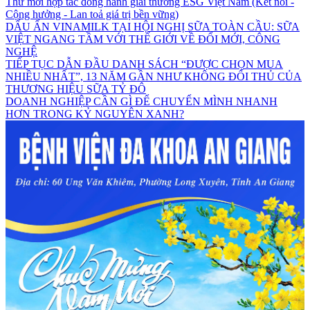
Thư mời hợp tác đồng hành giải thưởng ESG Việt Nam (Kết nối -
Cộng hưởng - Lan toả giá trị bền vững)
DẤU ẤN VINAMILK TẠI HỘI NGHỊ SỮA TOÀN CẦU: SỮA
VIỆT NGANG TẦM VỚI THẾ GIỚI VỀ ĐỔI MỚI, CÔNG
NGHỆ
TIẾP TỤC DẪN ĐẦU DANH SÁCH “ĐƯỢC CHỌN MUA
NHIỀU NHẤT”, 13 NĂM GẦN NHƯ KHÔNG ĐỐI THỦ CỦA
THƯƠNG HIỆU SỮA TỶ ĐÔ
DOANH NGHIỆP CẦN GÌ ĐỂ CHUYỂN MÌNH NHANH
HƠN TRONG KỶ NGUYÊN XANH?