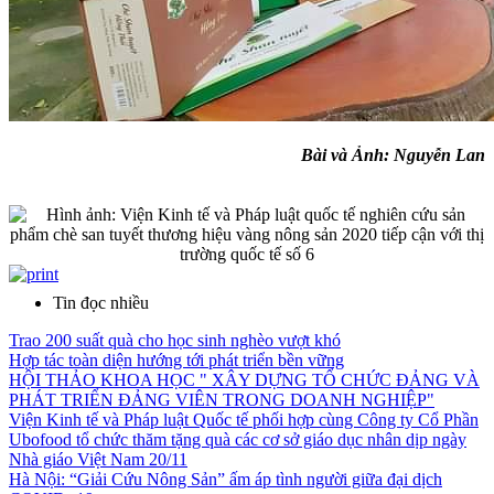
Bài và Ảnh: Nguyễn Lan
Tin đọc nhiều
Trao 200 suất quà cho học sinh nghèo vượt khó
Hợp tác toàn diện hướng tới phát triển bền vững
HỘI THẢO KHOA HỌC " XÂY DỰNG TỔ CHỨC ĐẢNG VÀ
PHÁT TRIỂN ĐẢNG VIÊN TRONG DOANH NGHIỆP"
Viện Kinh tế và Pháp luật Quốc tế phối hợp cùng Công ty Cổ Phần
Ubofood tổ chức thăm tặng quà các cơ sở giáo dục nhân dịp ngày
Nhà giáo Việt Nam 20/11
Hà Nội: “Giải Cứu Nông Sản” ấm áp tình người giữa đại dịch